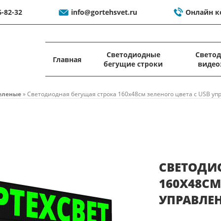
6-82-32
info@gortehsvet.ru
Онлайн к
Светодиодные
Свето
Главная
бегущие строки
видео
еленые
»
Светодиодная бегущая строка 160x48см зеленого цвета c USB у
СВЕТОДИ
160X48СМ
УПРАВЛЕ