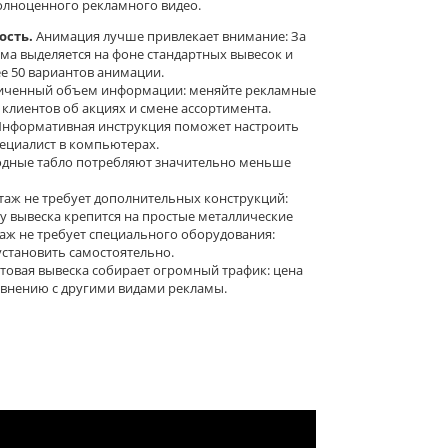
олноценного рекламного видео.
сть.
Анимация лучше привлекает внимание: За
ама выделяется на фоне стандартных вывесок и
е 50 вариантов анимации.
иченный объем информации: меняйте рекламные
лиентов об акциях и смене ассортимента.
нформативная инструкция поможет настроить
пециалист в компьютерах.
дные табло потребляют значительно меньше
аж не требует дополнительных конструкций:
у вывеска крепится на простые металлические
таж не требует специального оборудования:
становить самостоятельно.
товая вывеска собирает огромный трафик: цена
авнению с другими видами рекламы.