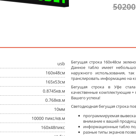
50200
Бегущая строка 160x48см зелено
usb
Данное табло имеет небольшо
160x48см
наружного использования, та
транслировать информацию на ко
165x53см
Бегущая строка в Уфе стал
0.8745кв.м
качественные комплектующие + п
Вашего успеха!
0.768кв.м
Светодиодная бегущая строка по
10мм
программируемая вывеска
10000 пикс/кв.м
внимание к вашей продукц
информационные табло под
160x48пикс
разные типы экранов позв