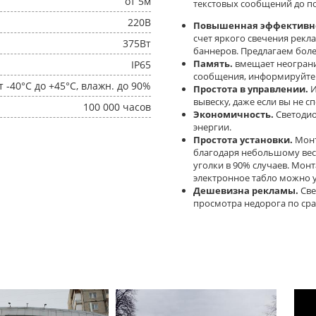
от 5м
текстовых сообщений до п
220В
Повышенная эффективно
счет яркого свечения рекл
375Вт
баннеров. Предлагаем боле
Память.
вмещает неогран
IP65
сообщения, информируйте к
т -40°C до +45°C, влажн. до 90%
Простота в управлении.
И
вывеску, даже если вы не с
100 000 часов
Экономичность.
Светодио
энергии.
Простота установки.
Монт
благодаря небольшому вес
уголки в 90% случаев. Мон
электронное табло можно у
Дешевизна рекламы.
Све
просмотра недорога по ср