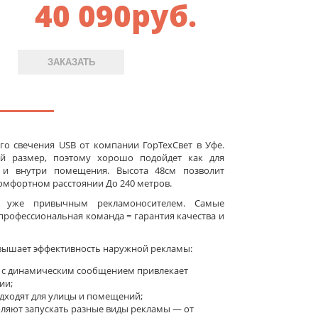
40 090
руб.
ЗАКАЗАТЬ
го свечения USB от компании ГорТехСвет в Уфе.
й размер, поэтому хорошо подойдет как для
к и внутри помещения. Высота 48см позволит
мфортном расстоянии До 240 метров.
а уже привычным рекламоносителем. Самые
рофессиональная команда = гарантия качества и
вышает эффективность наружной рекламы:
 с динамическим сообщением привлекает
ии;
ходят для улицы и помещений;
оляют запускать разные виды рекламы — от