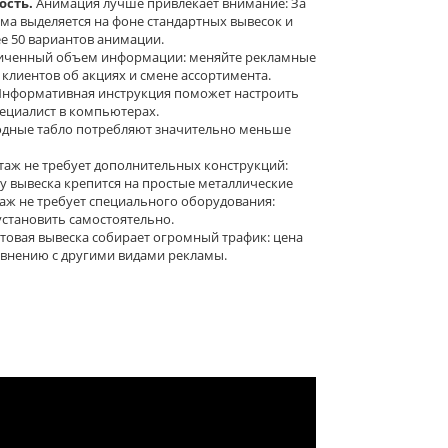
сть.
Анимация лучше привлекает внимание: За
ама выделяется на фоне стандартных вывесок и
е 50 вариантов анимации.
иченный объем информации: меняйте рекламные
лиентов об акциях и смене ассортимента.
нформативная инструкция поможет настроить
пециалист в компьютерах.
дные табло потребляют значительно меньше
аж не требует дополнительных конструкций:
у вывеска крепится на простые металлические
таж не требует специального оборудования:
становить самостоятельно.
товая вывеска собирает огромный трафик: цена
авнению с другими видами рекламы.