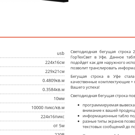
Светодиодная бегущая строка 
usb
ГорТехСвет в Уфе. Данное та
224x16см
подойдет как для наружного испо
позволит транслировать информа
229x21см
Бегущая строка в Уфе стал
0.4809кв.м
качественные комплектующие + п
Вашего успеха!
0.3584кв.м
Светодиодная бегущая строка по
10мм
программируемая вывеска
10000 пикс/кв.м
внимание к вашей продукц
информационные табло под
224x16пикс
разные типы экранов позв
от 5м
текстовых сообщений до п
220В