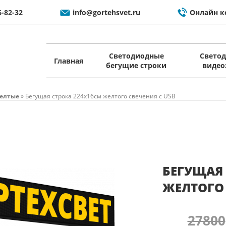
6-82-32
info@gortehsvet.ru
Онлайн к
Светодиодные
Свето
Главная
бегущие строки
видео
елтые
»
Бегущая строка 224x16см желтого свечения c USB
БЕГУЩАЯ 
ЖЕЛТОГО 
27800