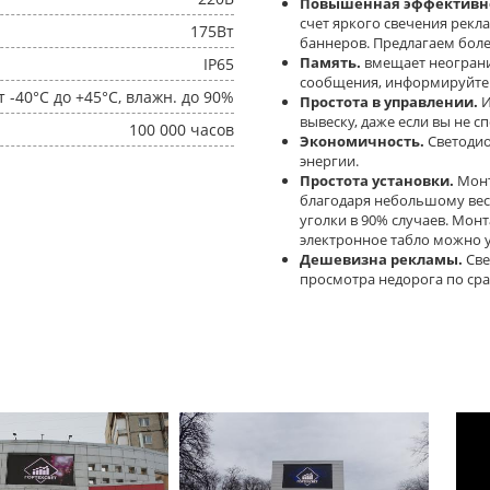
Повышенная эффективно
счет яркого свечения рекл
175Вт
баннеров. Предлагаем боле
Память.
вмещает неогран
IP65
сообщения, информируйте к
т -40°C до +45°C, влажн. до 90%
Простота в управлении.
И
вывеску, даже если вы не с
100 000 часов
Экономичность.
Светодио
энергии.
Простота установки.
Монт
благодаря небольшому вес
уголки в 90% случаев. Мон
электронное табло можно у
Дешевизна рекламы.
Све
просмотра недорога по ср