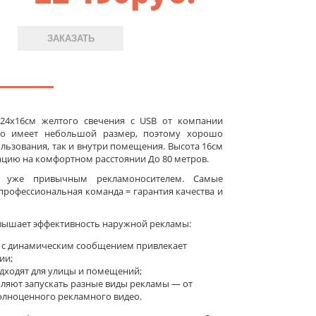
ЗАКАЗАТЬ
224x16см желтого свечения c USB от компании
бло имеет небольшой размер, поэтому хорошо
льзования, так и внутри помещения. Высота 16см
цию на комфортном расстоянии До 80 метров.
а уже привычным рекламоносителем. Самые
рофессиональная команда = гарантия качества и
вышает эффективность наружной рекламы:
 с динамическим сообщением привлекает
ии;
ходят для улицы и помещений;
оляют запускать разные виды рекламы — от
олноценного рекламного видео.