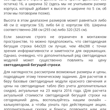
остатка) 16, а ширина 32 (здесь мы не учитываем размер
корпуса, который добавит к высоте и ширине по 5 см, об
этом мы поговорим позже).
Высота в этом диапазоне размеров может равняться либо
48 см (с корпусом 53), либо 64 (с корпусом 69). Ширина
соответственно 288 см (293 см) либо 320 (325 см).
Если заказчик строго не ограничен в монтажном
пространстве, то можно предположить, что светодиодная
бегущая строка 64х320 см лучше, чем 48х288 с точки
зрения информативности и заметности для окружающих.
Однако, очевидно, что дополнительный ряд светодиодных
модулей может существенно повлиять на цену
светодиодной бегущей строки
.
Для наглядности, рассмотрим возможные размеры и цены,
подходящие этому техническому заданию. Для расчетов я
беру базовые светодиодные модули красного свечения и
цены на светодиодные табло (без учета дополнительных
скидок), актуальные на 23 марта 2016 года. (Для расчета
актуальной стоимости светодиодной бегущей строки на
сегодняшний день, воспользуйтесь нашим онлайн –
калькулятором, а чтобы узнать про действующие акции,
дополнительные скидки и бонусы, позвоните нам, или