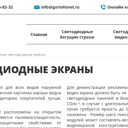
6-82-32
info@gortehsvet.ru
Онлайн к
Светодиодные
Свето
Главная
бегущие строки
видео
ные светодиодные экраны
ДИОДНЫЕ ЭКРАНЫ
ся для всех видов наружной
Для демонстрации рекламны
мичная картинка хорошо видна
видео экрана должно быть не
диторию покупателей лучше,
светодиодных панелей в бол
CD/м ², в случае с длительн
лучах требуется яркость до 
ут расположены на открытом
занижена . Размер шага пикс
ляется пылевлагозащитность.
модулей, может составлять ве
защитными свойствами от
видеоэкранов конструктив