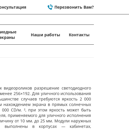
онсультация
Перезвонить Вам?
диодные
Наши работы
Контакты
экраны
х видеороликов разрешение светодиодного
 менее 256×192. Для уличного использования
ьшинстве случаев требуются яркость 2 000
ым нахождением экрана в прямых солнечных
5 000 CD/м. ², при этом яркость может быть
еля, применяемого для уличного исполнения
личину от 10 мм. до 25 мм. Модули наружных
но выполнены в корпусах — кабинетах,