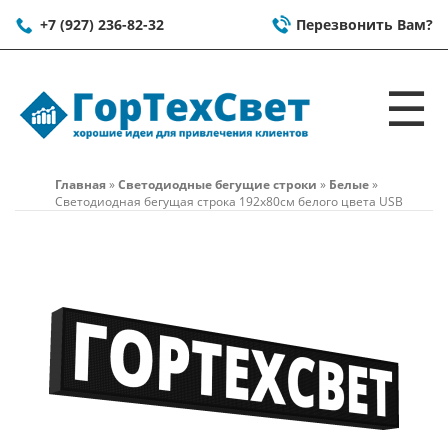
+7 (927) 236-82-32
Перезвонить Вам?
☰
Главная
»
Светодиодные бегущие строки
»
Белые
»
Светодиодная бегущая строка 192x80см белого цвета USB