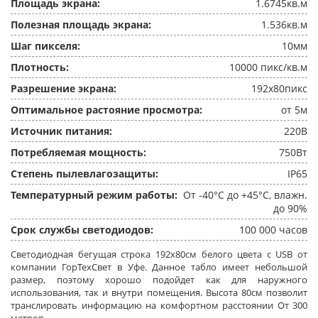
Площадь экрана:
1.6745кв.м
Полезная площадь экрана:
1.536кв.м
Шаг пикселя:
10мм
Плотность:
10000 пикс/кв.м
Разрешение экрана:
192x80пикс
Оптимальное растояние просмотра:
от 5м
Источник питания:
220В
Потребляемая мощность:
750Вт
Степень пылевлагозащиты:
IP65
Температурный режим работы:
От -40°C до +45°C, влажн.
до 90%
Срок службы светодиодов:
100 000 часов
Светодиодная бегущая строка 192x80см белого цвета c USB от
компании ГорТехСвет в Уфе. Данное табло имеет небольшой
размер, поэтому хорошо подойдет как для наружного
использования, так и внутри помещения. Высота 80см позволит
транслировать информацию на комфортном расстоянии От 300