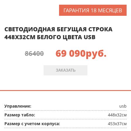
ГАРАНТИЯ 18 МЕСЯЦЕВ
СВЕТОДИОДНАЯ БЕГУЩАЯ СТРОКА
448X32СМ БЕЛОГО ЦВЕТА USB
69 090
руб.
86400
ЗАКАЗАТЬ
Управление:
usb
Размер табло:
448x32см
Размер с учетом корпуса:
453x37см