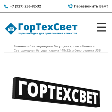
+7 (927) 236-82-32
Перезвонить Вам?
☰
Главная
»
Светодиодные бегущие строки
»
Белые
»
Светодиодная бегущая строка 448x32см белого цвета USB