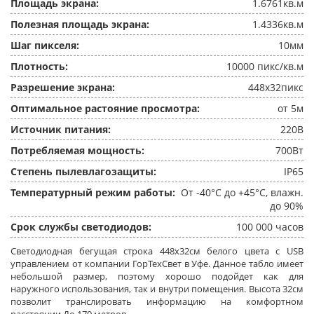
Площадь экрана:
1.6761кв.м
Полезная площадь экрана:
1.4336кв.м
Шаг пикселя:
10мм
Плотность:
10000 пикс/кв.м
Разрешение экрана:
448x32пикс
Оптимальное растояние просмотра:
от 5м
Источник питания:
220В
Потребляемая мощность:
700Вт
Степень пылевлагозащиты:
IP65
Температурный режим работы:
От -40°C до +45°C, влажн.
до 90%
Срок службы светодиодов:
100 000 часов
Светодиодная бегущая строка 448x32см белого цвета c USB
управлением от компании ГорТехСвет в Уфе. Данное табло имеет
небольшой размер, поэтому хорошо подойдет как для
наружного использования, так и внутри помещения. Высота 32см
позволит транслировать информацию на комфортном