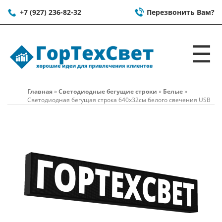
+7 (927) 236-82-32
Перезвонить Вам?
☰
Главная
»
Светодиодные бегущие строки
»
Белые
»
Светодиодная бегущая строка 640x32см белого свечения USB