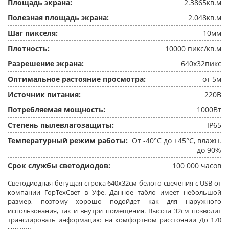
Площадь экрана:
2.3865кв.м
Полезная площадь экрана:
2.048кв.м
Шаг пикселя:
10мм
Плотность:
10000 пикс/кв.м
Разрешение экрана:
640x32пикс
Оптимальное растояние просмотра:
от 5м
Источник питания:
220В
Потребляемая мощность:
1000Вт
Степень пылевлагозащиты:
IP65
Температурный режим работы:
От -40°C до +45°C, влажн.
до 90%
Срок службы светодиодов:
100 000 часов
Светодиодная бегущая строка 640x32см белого свечения c USB от
компании ГорТехСвет в Уфе. Данное табло имеет небольшой
размер, поэтому хорошо подойдет как для наружного
использования, так и внутри помещения. Высота 32см позволит
транслировать информацию на комфортном расстоянии До 170