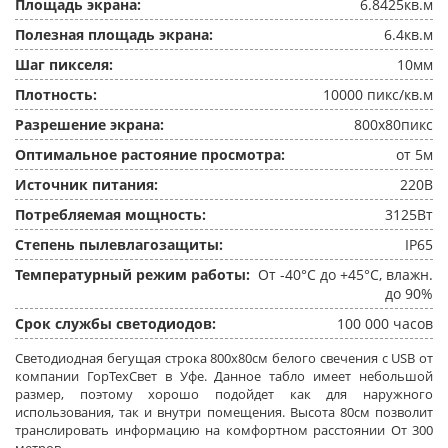
Площадь экрана:
6.8425кв.м
Полезная площадь экрана:
6.4кв.м
Шаг пикселя:
10мм
Плотность:
10000 пикс/кв.м
Разрешение экрана:
800x80пикс
Оптимальное растояние просмотра:
от 5м
Источник питания:
220В
Потребляемая мощность:
3125Вт
Степень пылевлагозащиты:
IP65
Температурный режим работы:
От -40°C до +45°C, влажн.
до 90%
Срок службы светодиодов:
100 000 часов
Светодиодная бегущая строка 800x80см белого свечения c USB от
компании ГорТехСвет в Уфе. Данное табло имеет небольшой
размер, поэтому хорошо подойдет как для наружного
использования, так и внутри помещения. Высота 80см позволит
транслировать информацию на комфортном расстоянии От 300