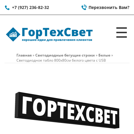
+7 (927) 236-82-32
Перезвонить Вам?
☰
Главная
»
Светодиодные бегущие строки
»
Белые
»
Светодиодное табло 800x80см белого цвета c USB