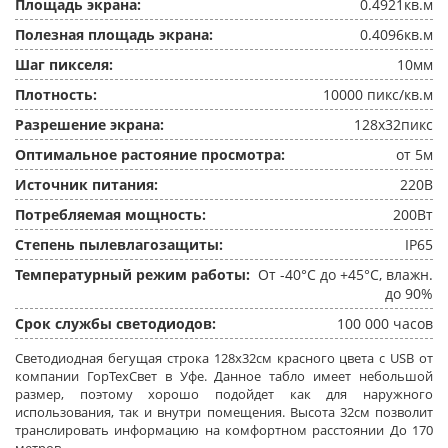
Площадь экрана:
0.4921кв.м
Полезная площадь экрана:
0.4096кв.м
Шаг пикселя:
10мм
Плотность:
10000 пикс/кв.м
Разрешение экрана:
128x32пикс
Оптимальное растояние просмотра:
от 5м
Источник питания:
220В
Потребляемая мощность:
200Вт
Степень пылевлагозащиты:
IP65
Температурный режим работы:
От -40°C до +45°C, влажн.
до 90%
Срок службы светодиодов:
100 000 часов
Светодиодная бегущая строка 128x32см красного цвета c USB от
компании ГорТехСвет в Уфе. Данное табло имеет небольшой
размер, поэтому хорошо подойдет как для наружного
использования, так и внутри помещения. Высота 32см позволит
транслировать информацию на комфортном расстоянии До 170