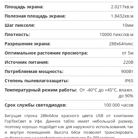
Площадь экрана:
2.0217кв.м
Полезная площадь экрана:
1.8432кв.м
Шаг пикселя:
10мм
Плотность:
10000 пикс/кв.м
Разрешение экрана:
288x64пикс
Оптимальное растояние просмотра:
от 5м
Источник питания:
220В
Потребляемая мощность:
900Вт
Степень пылевлагозащиты:
IP65
Температурный режим работы:
От -40°C до +45°C, влажн.
до 90%
Срок службы светодиодов:
100 000 часов
Бегущая строка 288x64см красного цвета USB от компании
ГорТехСвет в Уфе. Данное табло имеет небольшой размер,
поэтому хорошо подойдет как для наружного использования, так
и внутри помещения. Высота 64см позволит транслировать
информацию на комфортном расстоянии До 300 метров.