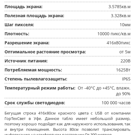
Площадь экрана:
3.5785кв.м
Полезная площадь экрана:
3.328кв.м
Шаг пикселя:
10мм
Плотность:
10000 пикс/кв.м
Разрешение экрана:
416x80пикс
Оптимальное растояние просмотра:
от 5м
Источник питания:
220В
Потребляемая мощность:
1625Вт
Степень пылевлагозащиты:
IP65
Температурный режим работы:
От -40°C до +45°C, влажн.
до 90%
Срок службы светодиодов:
100 000 часов
Бегущая строка 416x80см красного цвета c USB от компании
ГорТехСвет в Уфе. Данное табло имеет небольшой размер,
поэтому хорошо подойдет как для наружного использования, так
и внутри помещения. Высота 80см позволит транслировать
информацию на комфортном расстоянии От 300 метров.