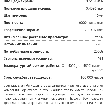
Площадь экрана:
0.5481кв.м
Полезная площадь экрана:
0.4096кв.м
Шаг пикселя:
10мм
Плотность:
10000 пикс/кв.м
Разрешение экрана:
256x16пикс
Оптимальное растояние просмотра:
от 5м
Источник питания:
220В
Потребляемая мощность:
200Вт
Степень пылевлагозащиты:
IP65
Температурный режим работы:
От -40°C до +45°C, влажн.
до 90%
Срок службы светодиодов:
100 000 часов
Светодиодная бегущая строка 256x16см красного цвета USB от
компании ГорТехСвет в Уфе. Данное табло имеет небольшой
размер, поэтому хорошо подойдет как для наружного
использования, так и внутри помещения. Высота 16см позволит
транслировать информацию на комфортном расстоянии До 80