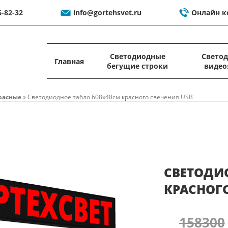
6-82-32
info@gortehsvet.ru
Онлайн к
Светодиодные
Свето
Главная
бегущие строки
видео
расные
»
Светодиодное табло 608x48см красного свечения USB
СВЕТОДИ
КРАСНОГО
158300