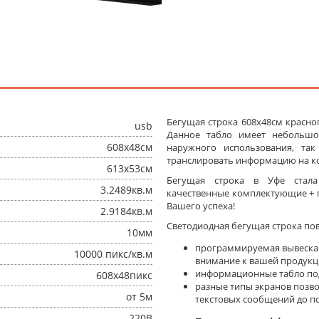
Бегущая строка 608x48см красног
usb
Данное табло имеет небольшо
608x48см
наружного использования, та
транслировать информацию на ко
613x53см
Бегущая строка в Уфе стал
3.2489кв.м
качественные комплектующие + п
Вашего успеха!
2.9184кв.м
Светодиодная бегущая строка по
10мм
программируемая вывеска
10000 пикс/кв.м
внимание к вашей продукц
информационные табло под
608x48пикс
разные типы экранов позв
от 5м
текстовых сообщений до п
220В