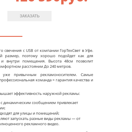
ЗАКАЗАТЬ
о свечения c USB от компании ГорТехСвет в Уфе.
й размер, поэтому хорошо подойдет как для
к и внутри помещения. Высота 48см позволит
мфортном расстоянии До 240 метров.
а уже привычным рекламоносителем. Самые
рофессиональная команда = гарантия качества и
вышает эффективность наружной рекламы:
 с динамическим сообщением привлекает
ии;
ходят для улицы и помещений;
оляют запускать разные виды рекламы — от
олноценного рекламного видео.