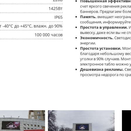
Повышенная эффективно
счет яркого свечения рекл
1425Вт
баннеров. Предлагаем боле
Память.
вмещает неогран
IP65
сообщения, информируйте к
т -40°C до +45°C, влажн. до 90%
Простота в управлении.
И
вывеску, даже если вы не с
100 000 часов
Экономичность.
Светодио
энергии.
Простота установки.
Монт
благодаря небольшому вес
уголки в 90% случаев. Мон
электронное табло можно у
Дешевизна рекламы.
Све
просмотра недорога по ср