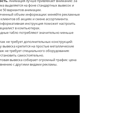
сть.
Анимация лучше привлекает внимание: За
ама выделяется на фоне стандартных вывесок и
е 50 вариантов анимации.
иченный объем информации: меняйте рекламные
лиентов об акциях и смене ассортимента.
нформативная инструкция поможет настроить
пециалист в компьютерах.
дные табло потребляют значительно меньше
аж не требует дополнительных конструкций:
у вывеска крепится на простые металлические
таж не требует специального оборудования:
становить самостоятельно.
товая вывеска собирает огромный трафик: цена
авнению с другими видами рекламы.