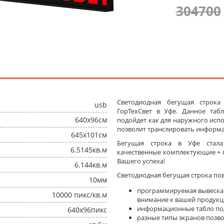
304700
Светодиодная бегущая строка
usb
ГорТехСвет в Уфе. Данное та
640x96см
подойдет как для наружного испо
позволит транслировать информа
645x101см
Бегущая строка в Уфе стал
6.5145кв.м
качественные комплектующие + п
Вашего успеха!
6.144кв.м
Светодиодная бегущая строка по
10мм
программируемая вывеска
10000 пикс/кв.м
внимание к вашей продукц
информационные табло под
640x96пикс
разные типы экранов позв