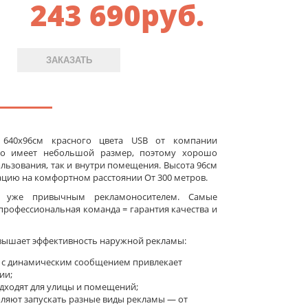
243 690
руб.
ЗАКАЗАТЬ
 640x96см красного цвета USB от компании
бло имеет небольшой размер, поэтому хорошо
льзования, так и внутри помещения. Высота 96см
цию на комфортном расстоянии От 300 метров.
а уже привычным рекламоносителем. Самые
рофессиональная команда = гарантия качества и
вышает эффективность наружной рекламы:
 с динамическим сообщением привлекает
ии;
ходят для улицы и помещений;
оляют запускать разные виды рекламы — от