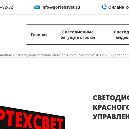
6-82-32
info@gortehsvet.ru
Онлайн к
Светодиодные
Свето
Главная
бегущие строки
видео
расные
»
Светодиодное табло 640x96см красного свечения c USB управле
СВЕТОДИ
КРАСНОГО
УПРАВЛЕ