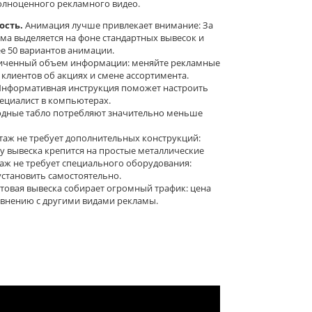
олноценного рекламного видео.
сть.
Анимация лучше привлекает внимание: За
ама выделяется на фоне стандартных вывесок и
е 50 вариантов анимации.
иченный объем информации: меняйте рекламные
лиентов об акциях и смене ассортимента.
нформативная инструкция поможет настроить
пециалист в компьютерах.
дные табло потребляют значительно меньше
аж не требует дополнительных конструкций:
у вывеска крепится на простые металлические
таж не требует специального оборудования:
становить самостоятельно.
товая вывеска собирает огромный трафик: цена
авнению с другими видами рекламы.