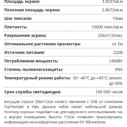
Площадь экрана:
3.0537кв.м
Полезная площадь экрана:
2.8672кв.м
Шаг пикселя:
10мм
Плотность:
10000 пикс/кв.м
Разрешение экрана:
256x112пикс
Оптимальное растояние просмотра:
от 5м
Источник питания:
220В
Потребляемая мощность:
1400Вт
Степень пылевлагозащиты:
IP65
Температурный режим работы:
От -40°C до +45°C, влажн.
до 90%
Срок службы светодиодов:
100 000 часов
Бегущая строка 256x112см синего свечения c USB от компании
ГорТехСвет в Уфе. Данное табло имеет небольшой размер,
поэтому хорошо подойдет как для наружного использования, так
и внутри помещения. Высота 112см позволит транслировать
информацию на комфортном расстоянии От 300 метров.