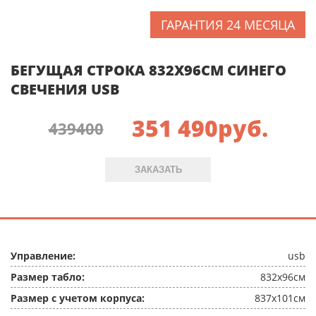
ГАРАНТИЯ 24 МЕСЯЦА
БЕГУЩАЯ СТРОКА 832X96СМ СИНЕГО
СВЕЧЕНИЯ USB
351 490
руб.
439400
ЗАКАЗАТЬ
Управление:
usb
Размер табло:
832x96см
Размер с учетом корпуса:
837x101см