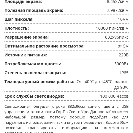
Площадь экрана:
8.4537кв.м
Полезная площадь экрана:
7.9872кв.м
Шаг пикселя:
10мм
Плотность:
10000 пикс/кв.м
Разрешение экрана:
832x96пикс
Оптимальное растояние просмотра:
от 5м
Источник питания:
220В
Потребляемая мощность:
3900Вт
Степень пылевлагозащиты:
IP65
Температурный режим работы:
От -40°C до +45°C, влажн.
до 90%
Срок службы светодиодов:
100 000 часов
Светодиодная бегущая строка 832x96см синего цвета c USB
управлением от компании ГорТехСвет в Уфе. Данное табло имеет
небольшой размер, поэтому хорошо подойдет как для
наружного использования, так и внутри помещения. Высота 96см
позволит транслировать информацию на комфортном