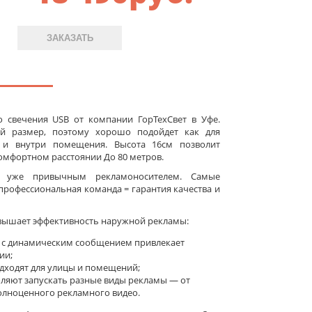
ЗАКАЗАТЬ
о свечения USB от компании ГорТехСвет в Уфе.
й размер, поэтому хорошо подойдет как для
к и внутри помещения. Высота 16см позволит
мфортном расстоянии До 80 метров.
а уже привычным рекламоносителем. Самые
рофессиональная команда = гарантия качества и
вышает эффективность наружной рекламы:
 с динамическим сообщением привлекает
ии;
ходят для улицы и помещений;
оляют запускать разные виды рекламы — от
олноценного рекламного видео.