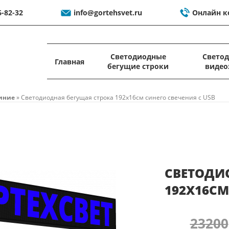
6-82-32
info@gortehsvet.ru
Онлайн к
Светодиодные
Свето
Главная
бегущие строки
видео
иние
»
Светодиодная бегущая строка 192x16см синего свечения c USB
СВЕТОДИ
192X16СМ
23200