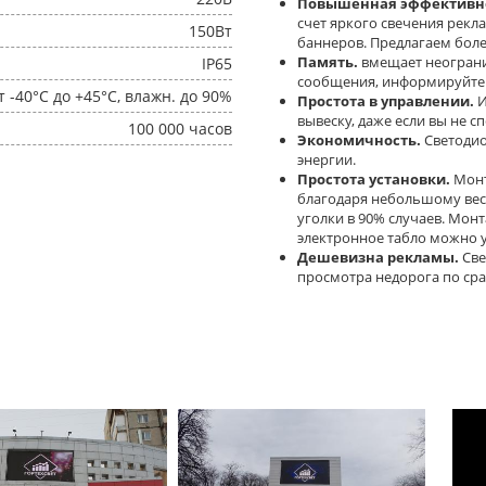
Повышенная эффективно
счет яркого свечения рекл
150Вт
баннеров. Предлагаем боле
Память.
вмещает неогран
IP65
сообщения, информируйте к
т -40°C до +45°C, влажн. до 90%
Простота в управлении.
И
вывеску, даже если вы не с
100 000 часов
Экономичность.
Светодио
энергии.
Простота установки.
Монт
благодаря небольшому вес
уголки в 90% случаев. Мон
электронное табло можно у
Дешевизна рекламы.
Све
просмотра недорога по ср