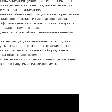
сть.
Анимация лучше привлекает внимание: За
ама выделяется на фоне стандартных вывесок и
е 50 вариантов анимации.
иченный объем информации: меняйте рекламные
лиентов об акциях и смене ассортимента.
нформативная инструкция поможет настроить
пециалист в компьютерах.
дные табло потребляют значительно меньше
аж не требует дополнительных конструкций:
у вывеска крепится на простые металлические
таж не требует специального оборудования:
становить самостоятельно.
товая вывеска собирает огромный трафик: цена
авнению с другими видами рекламы.