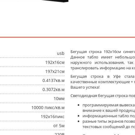
Бегущая строка 192x16см синег
usb
Данное табло имеет небольшо
192x16см
наружного использования, та
транслировать информацию на ко
197x21см
Бегущая строка в Уфе стал
0.4137кв.м
качественные комплектующие + п
Вашего успеха!
0.3072кв.м
Светодиодная бегущая строка по
10мм
программируемая вывеска
10000 пикс/кв.м
внимание к вашей продукц
информационные табло под
192x16пикс
разные типы экранов позв
от 5м
текстовых сообщений до п
220В