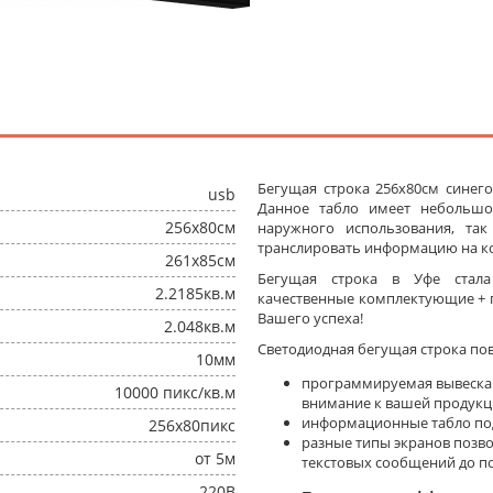
Бегущая строка 256x80см синего
usb
Данное табло имеет небольшо
256x80см
наружного использования, та
транслировать информацию на ко
261x85см
Бегущая строка в Уфе стал
2.2185кв.м
качественные комплектующие + п
Вашего успеха!
2.048кв.м
Светодиодная бегущая строка по
10мм
программируемая вывеска
10000 пикс/кв.м
внимание к вашей продукц
информационные табло под
256x80пикс
разные типы экранов позв
от 5м
текстовых сообщений до п
220В