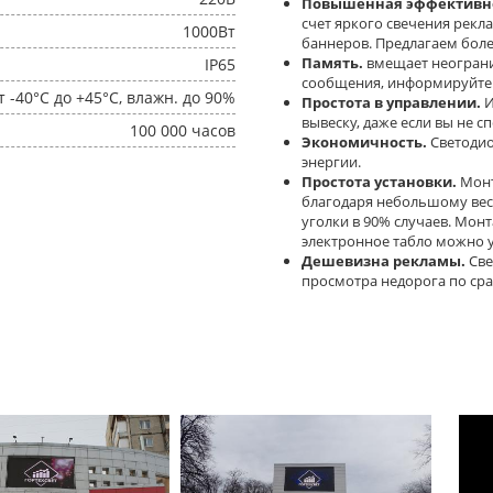
Повышенная эффективно
счет яркого свечения рекл
1000Вт
баннеров. Предлагаем боле
Память.
вмещает неогран
IP65
сообщения, информируйте к
т -40°C до +45°C, влажн. до 90%
Простота в управлении.
И
вывеску, даже если вы не с
100 000 часов
Экономичность.
Светодио
энергии.
Простота установки.
Монт
благодаря небольшому вес
уголки в 90% случаев. Мон
электронное табло можно у
Дешевизна рекламы.
Све
просмотра недорога по ср