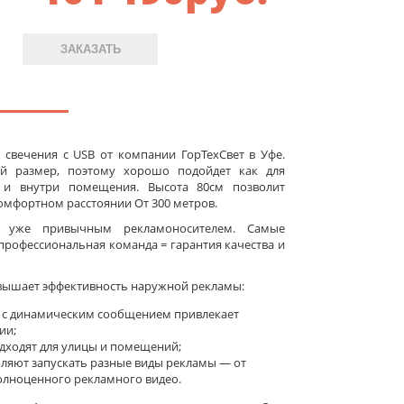
ЗАКАЗАТЬ
 свечения c USB от компании ГорТехСвет в Уфе.
й размер, поэтому хорошо подойдет как для
к и внутри помещения. Высота 80см позволит
мфортном расстоянии От 300 метров.
а уже привычным рекламоносителем. Самые
рофессиональная команда = гарантия качества и
вышает эффективность наружной рекламы:
 с динамическим сообщением привлекает
ии;
ходят для улицы и помещений;
оляют запускать разные виды рекламы — от
олноценного рекламного видео.