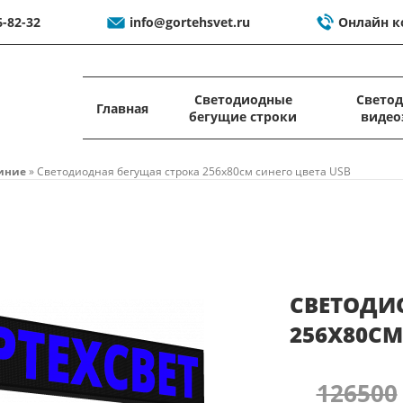
6-82-32
info@gortehsvet.ru
Онлайн к
Светодиодные
Свето
Главная
бегущие строки
видео
иние
»
Светодиодная бегущая строка 256x80см синего цвета USB
СВЕТОДИ
256X80СМ
126500