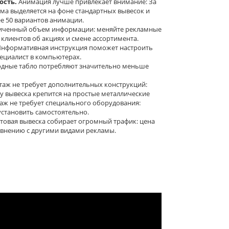
сть.
Анимация лучше привлекает внимание: За
ама выделяется на фоне стандартных вывесок и
е 50 вариантов анимации.
иченный объем информации: меняйте рекламные
лиентов об акциях и смене ассортимента.
нформативная инструкция поможет настроить
пециалист в компьютерах.
дные табло потребляют значительно меньше
аж не требует дополнительных конструкций:
у вывеска крепится на простые металлические
таж не требует специального оборудования:
становить самостоятельно.
товая вывеска собирает огромный трафик: цена
авнению с другими видами рекламы.