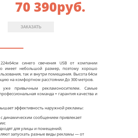
70 390
руб.
ЗАКАЗАТЬ
 224x64см синего свечения USB от компании
бло имеет небольшой размер, поэтому хорошо
льзования, так и внутри помещения. Высота 64см
цию на комфортном расстоянии До 300 метров.
а уже привычным рекламоносителем. Самые
рофессиональная команда = гарантия качества и
вышает эффективность наружной рекламы:
 с динамическим сообщением привлекает
ии;
ходят для улицы и помещений;
оляют запускать разные виды рекламы — от