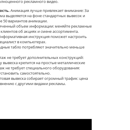
олноценного рекламного видео.
сть.
Анимация лучше привлекает внимание: За
ама выделяется на фоне стандартных вывесок и
е 50 вариантов анимации.
иченный объем информации: меняйте рекламные
лиентов об акциях и смене ассортимента.
нформативная инструкция поможет настроить
пециалист в компьютерах.
дные табло потребляют значительно меньше
аж не требует дополнительных конструкций:
у вывеска крепится на простые металлические
таж не требует специального оборудования:
становить самостоятельно.
товая вывеска собирает огромный трафик: цена
авнению с другими видами рекламы.