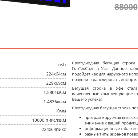
88000
Светодиодная бегущая строка
usb
ГорТехСвет в Уфе. Данное та
224x64см
подойдет как для наружного испо
позволит транслировать информа
229x69см
Бегущая строка в Уфе стал
1.5801кв.м
качественные комплектующие + п
Вашего успеха!
1.4336кв.м
Светодиодная бегущая строка по
10мм
программируемая вывеска
10000 пикс/кв.м
внимание к вашей продукц
информационные табло под
224x64пикс
разные типы экранов позв