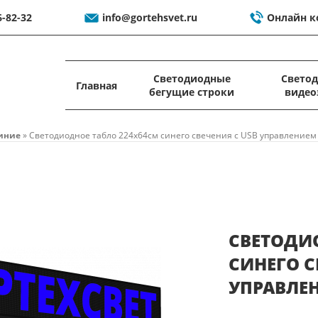
6-82-32
info@gortehsvet.ru
Онлайн к
Светодиодные
Свето
Главная
бегущие строки
видео
иние
»
Светодиодное табло 224x64см синего свечения c USB управлением
СВЕТОДИ
СИНЕГО С
УПРАВЛЕ