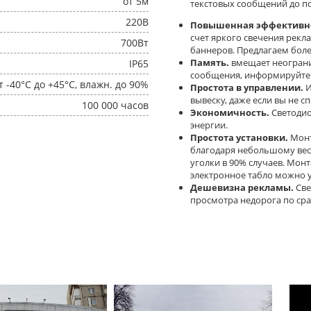
от 5м
текстовых сообщений до п
220В
Повышенная эффективно
счет яркого свечения рекл
700Вт
баннеров. Предлагаем боле
Память.
вмещает неогран
IP65
сообщения, информируйте к
т -40°C до +45°C, влажн. до 90%
Простота в управлении.
И
вывеску, даже если вы не с
100 000 часов
Экономичность.
Светодио
энергии.
Простота установки.
Монт
благодаря небольшому вес
уголки в 90% случаев. Мон
электронное табло можно у
Дешевизна рекламы.
Све
просмотра недорога по ср