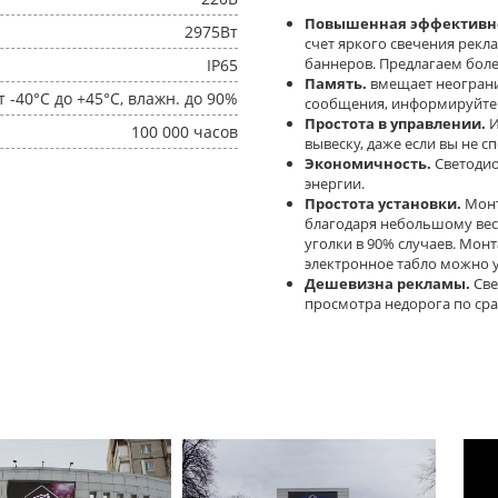
Повышенная эффективно
2975Вт
счет яркого свечения рекл
баннеров. Предлагаем боле
IP65
Память.
вмещает неогран
т -40°C до +45°C, влажн. до 90%
сообщения, информируйте к
Простота в управлении.
И
100 000 часов
вывеску, даже если вы не с
Экономичность.
Светодио
энергии.
Простота установки.
Монт
благодаря небольшому вес
уголки в 90% случаев. Мон
электронное табло можно у
Дешевизна рекламы.
Све
просмотра недорога по ср