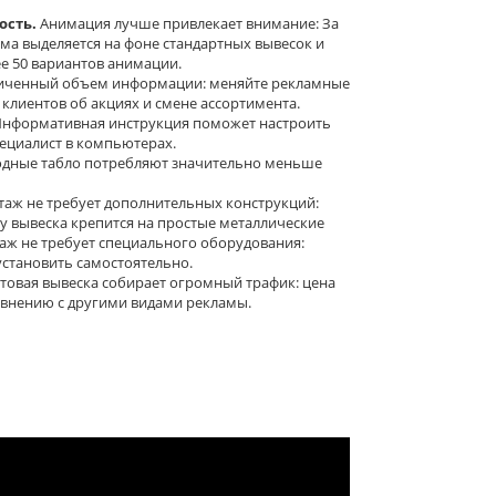
сть.
Анимация лучше привлекает внимание: За
ама выделяется на фоне стандартных вывесок и
е 50 вариантов анимации.
иченный объем информации: меняйте рекламные
лиентов об акциях и смене ассортимента.
нформативная инструкция поможет настроить
пециалист в компьютерах.
дные табло потребляют значительно меньше
аж не требует дополнительных конструкций:
у вывеска крепится на простые металлические
таж не требует специального оборудования:
становить самостоятельно.
товая вывеска собирает огромный трафик: цена
авнению с другими видами рекламы.