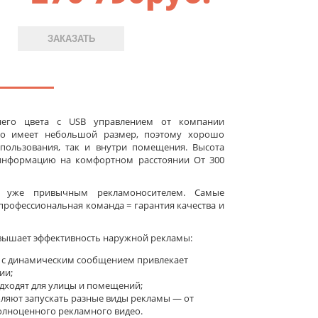
ЗАКАЗАТЬ
него цвета c USB управлением от компании
бло имеет небольшой размер, поэтому хорошо
пользования, так и внутри помещения. Высота
 информацию на комфортном расстоянии От 300
а уже привычным рекламоносителем. Самые
рофессиональная команда = гарантия качества и
вышает эффективность наружной рекламы:
 с динамическим сообщением привлекает
ии;
ходят для улицы и помещений;
оляют запускать разные виды рекламы — от
олноценного рекламного видео.