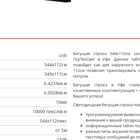
Бегущая строка 544x112см си
usb
ГорТехСвет в Уфе. Данное та
544x112см
подойдет как для наружного ис
112см позволит транслировать
549x117см
метров.
6.4233кв.м
Бегущая строка в Уфе стал
качественные комплектующие + п
6.0928кв.м
Вашего успеха!
10мм
Светодиодная бегущая строка по
10000 пикс/кв.м
программируемая вывеска
внимание к вашей продукц
544x112пикс
информационные табло под
от 5м
разные типы экранов позв
текстовых сообщений до п
220В