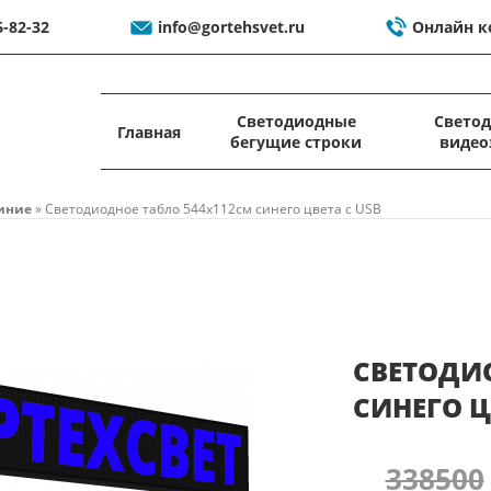
6-82-32
info@gortehsvet.ru
Онлайн к
Светодиодные
Свето
Главная
бегущие строки
видео
иние
»
Светодиодное табло 544x112см синего цвета c USB
СВЕТОДИО
СИНЕГО Ц
338500