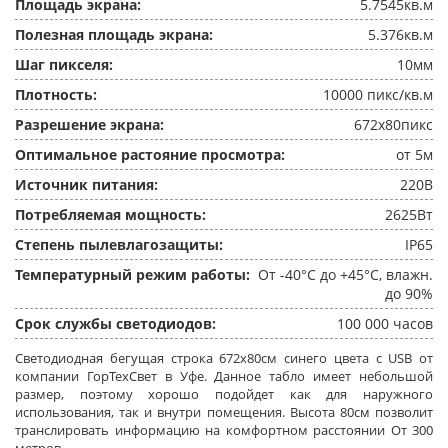
Площадь экрана:
5.7545кв.м
Полезная площадь экрана:
5.376кв.м
Шаг пикселя:
10мм
Плотность:
10000 пикс/кв.м
Разрешение экрана:
672x80пикс
Оптимальное растояние просмотра:
от 5м
Источник питания:
220В
Потребляемая мощность:
2625Вт
Степень пылевлагозащиты:
IP65
Температурный режим работы:
От -40°C до +45°C, влажн.
до 90%
Срок службы светодиодов:
100 000 часов
Светодиодная бегущая строка 672x80см синего цвета c USB от
компании ГорТехСвет в Уфе. Данное табло имеет небольшой
размер, поэтому хорошо подойдет как для наружного
использования, так и внутри помещения. Высота 80см позволит
транслировать информацию на комфортном расстоянии От 300