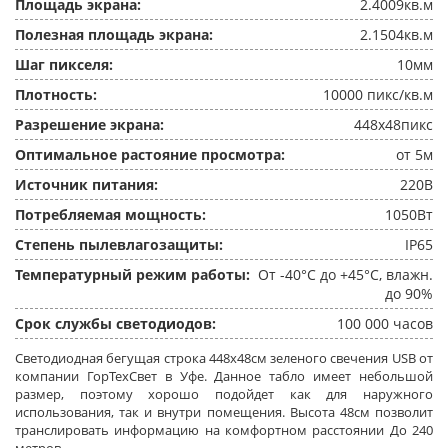
Площадь экрана:
2.4009кв.м
Полезная площадь экрана:
2.1504кв.м
Шаг пикселя:
10мм
Плотность:
10000 пикс/кв.м
Разрешение экрана:
448x48пикс
Оптимальное растояние просмотра:
от 5м
Источник питания:
220В
Потребляемая мощность:
1050Вт
Степень пылевлагозащиты:
IP65
Температурный режим работы:
От -40°C до +45°C, влажн.
до 90%
Срок службы светодиодов:
100 000 часов
Светодиодная бегущая строка 448x48см зеленого свечения USB от
компании ГорТехСвет в Уфе. Данное табло имеет небольшой
размер, поэтому хорошо подойдет как для наружного
использования, так и внутри помещения. Высота 48см позволит
транслировать информацию на комфортном расстоянии До 240