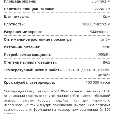
Площадь экрана:
5.5449кв.м
Полезная площадь экрана:
5.2224кв.м
Шаг пикселя:
10мм
Плотность:
10000 пикс/кв.м
Разрешение экрана:
544x96пикс
Оптимальное растояние просмотра:
от 5м
Источник питания:
220В
Потребляемая мощность:
2550Вт
Степень пылевлагозащиты:
IP65
Температурный режим работы:
От -40°C до +45°C, влажн.
до 90%
Срок службы светодиодов:
100 000 часов
Светодиодная бегущая строка 544x96см зеленого свечения c USB
от компании ГорТехСвет в Уфе. Данное табло имеет небольшой
размер, поэтому хорошо подойдет как для наружного
использования, так и внутри помещения. Высота 96см позволит
транслировать информацию на комфортном расстоянии От 300