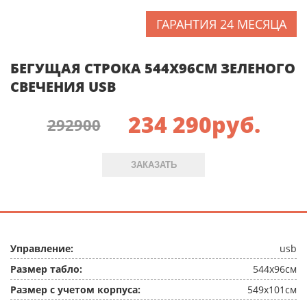
ГАРАНТИЯ 24 МЕСЯЦА
БЕГУЩАЯ СТРОКА 544X96СМ ЗЕЛЕНОГО
СВЕЧЕНИЯ USB
234 290
руб.
292900
ЗАКАЗАТЬ
Управление:
usb
Размер табло:
544x96см
Размер с учетом корпуса:
549x101см