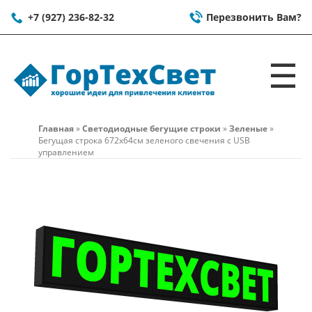
+7 (927) 236-82-32
Перезвонить Вам?
☰
Главная
»
Светодиодные бегущие строки
»
Зеленые
»
Бегущая строка 672x64см зеленого свечения c USB
управлением