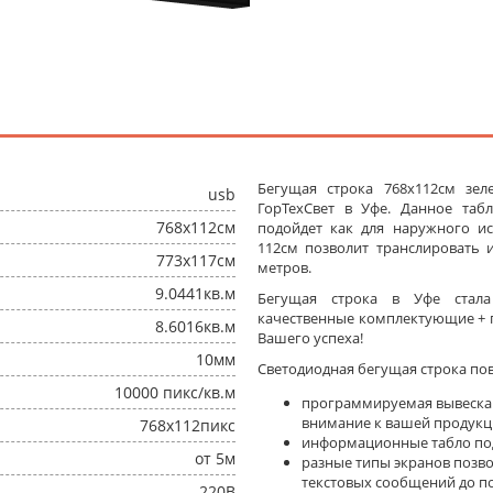
Бегущая строка 768x112см зе
usb
ГорТехСвет в Уфе. Данное та
768x112см
подойдет как для наружного ис
112см позволит транслировать
773x117см
метров.
9.0441кв.м
Бегущая строка в Уфе стал
качественные комплектующие + п
8.6016кв.м
Вашего успеха!
10мм
Светодиодная бегущая строка по
10000 пикс/кв.м
программируемая вывеска
внимание к вашей продукц
768x112пикс
информационные табло под
от 5м
разные типы экранов позв
текстовых сообщений до п
220В