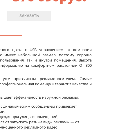
ЗАКАЗАТЬ
леного цвета c USB управлением от компании
бло имеет небольшой размер, поэтому хорошо
пользования, так и внутри помещения. Высота
 информацию на комфортном расстоянии От 300
а уже привычным рекламоносителем. Самые
рофессиональная команда = гарантия качества и
вышает эффективность наружной рекламы:
 с динамическим сообщением привлекает
ии;
ходят для улицы и помещений;
оляют запускать разные виды рекламы — от
олноценного рекламного видео.