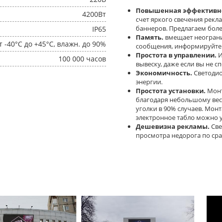
Повышенная эффективно
4200Вт
счет яркого свечения рекл
баннеров. Предлагаем боле
IP65
Память.
вмещает неогран
т -40°C до +45°C, влажн. до 90%
сообщения, информируйте к
Простота в управлении.
И
100 000 часов
вывеску, даже если вы не с
Экономичность.
Светодио
энергии.
Простота установки.
Монт
благодаря небольшому вес
уголки в 90% случаев. Мон
электронное табло можно у
Дешевизна рекламы.
Све
просмотра недорога по ср