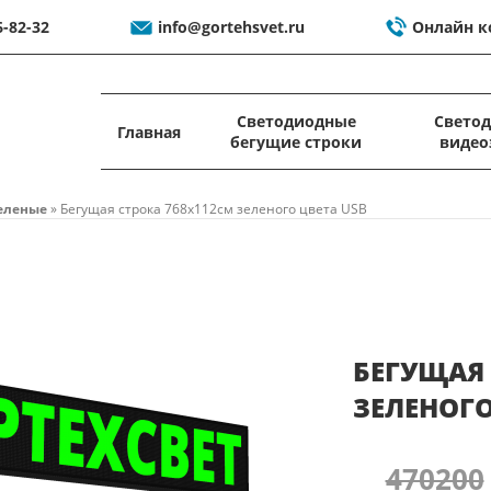
6-82-32
info@gortehsvet.ru
Онлайн к
Светодиодные
Свето
Главная
бегущие строки
видео
еленые
»
Бегущая строка 768x112см зеленого цвета USB
БЕГУЩАЯ 
ЗЕЛЕНОГО
470200