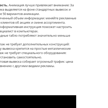
сть.
Анимация лучше привлекает внимание: За
ама выделяется на фоне стандартных вывесок и
е 50 вариантов анимации.
иченный объем информации: меняйте рекламные
лиентов об акциях и смене ассортимента.
нформативная инструкция поможет настроить
пециалист в компьютерах.
дные табло потребляют значительно меньше
аж не требует дополнительных конструкций:
у вывеска крепится на простые металлические
таж не требует специального оборудования:
становить самостоятельно.
товая вывеска собирает огромный трафик: цена
авнению с другими видами рекламы.