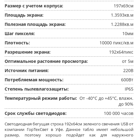
Размер с учетом корпуса:
197x69см
Площадь экрана:
1.3593кв.м
Полезная площадь экрана:
1.2288кв.м
Шаг пикселя:
10мм
Плотность:
10000 пикс/кв.м
Разрешение экрана:
192x64пикс
Оптимальное растояние просмотра:
от 5м
Источник питания:
220В
Потребляемая мощность:
600Вт
Степень пылевлагозащиты:
IP65
Температурный режим работы:
От -40°C до +45°C, влажн.
до 90%
Срок службы светодиодов:
100 000 часов
Светодиодная бегущая строка 192x64см зеленого свечения USB от
компании ГорТехСвет в Уфе. Данное табло имеет небольшой
размер, поэтому хорошо подойдет как для наружного