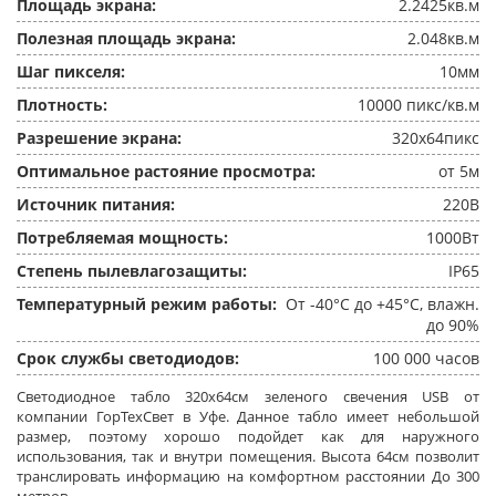
Площадь экрана:
2.2425кв.м
Полезная площадь экрана:
2.048кв.м
Шаг пикселя:
10мм
Плотность:
10000 пикс/кв.м
Разрешение экрана:
320x64пикс
Оптимальное растояние просмотра:
от 5м
Источник питания:
220В
Потребляемая мощность:
1000Вт
Степень пылевлагозащиты:
IP65
Температурный режим работы:
От -40°C до +45°C, влажн.
до 90%
Срок службы светодиодов:
100 000 часов
Светодиодное табло 320x64см зеленого свечения USB от
компании ГорТехСвет в Уфе. Данное табло имеет небольшой
размер, поэтому хорошо подойдет как для наружного
использования, так и внутри помещения. Высота 64см позволит
транслировать информацию на комфортном расстоянии До 300