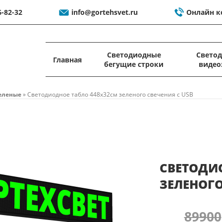
6-82-32
info@gortehsvet.ru
Онлайн к
Светодиодные
Свето
Главная
бегущие строки
видео
еленые
»
Светодиодное табло 448x32см зеленого свечения c USB
СВЕТОДИ
ЗЕЛЕНОГО
89900