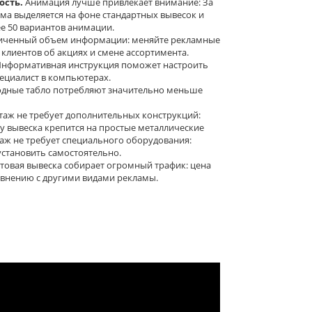
сть.
Анимация лучше привлекает внимание: За
ама выделяется на фоне стандартных вывесок и
е 50 вариантов анимации.
иченный объем информации: меняйте рекламные
лиентов об акциях и смене ассортимента.
нформативная инструкция поможет настроить
пециалист в компьютерах.
дные табло потребляют значительно меньше
аж не требует дополнительных конструкций:
у вывеска крепится на простые металлические
таж не требует специального оборудования:
становить самостоятельно.
товая вывеска собирает огромный трафик: цена
авнению с другими видами рекламы.