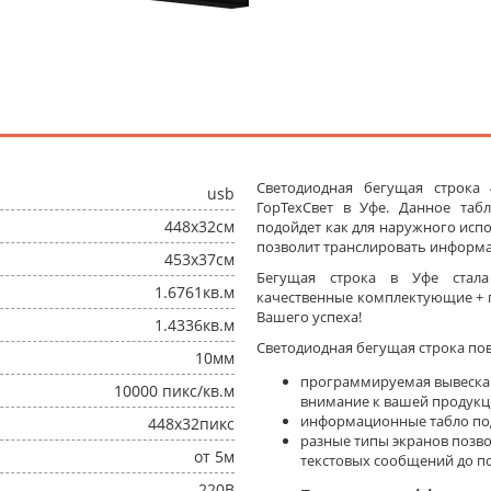
Светодиодная бегущая строка
usb
ГорТехСвет в Уфе. Данное та
448x32см
подойдет как для наружного испо
позволит транслировать информа
453x37см
Бегущая строка в Уфе стал
1.6761кв.м
качественные комплектующие + п
Вашего успеха!
1.4336кв.м
Светодиодная бегущая строка по
10мм
программируемая вывеска
10000 пикс/кв.м
внимание к вашей продукц
информационные табло под
448x32пикс
разные типы экранов позв
от 5м
текстовых сообщений до п
220В