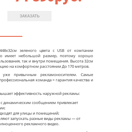
ЗАКАЗАТЬ
 448x32см зеленого цвета c USB от компании
бло имеет небольшой размер, поэтому хорошо
льзования, так и внутри помещения. Высота 32см
цию на комфортном расстоянии До 170 метров.
а уже привычным рекламоносителем. Самые
рофессиональная команда = гарантия качества и
вышает эффективность наружной рекламы:
 с динамическим сообщением привлекает
ии;
ходят для улицы и помещений;
оляют запускать разные виды рекламы — от
олноценного рекламного видео.