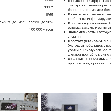
Повышенная эффективно
счет яркого свечения рекл
700Вт
баннеров. Предлагаем боле
Память.
вмещает неогран
IP65
сообщения, информируйте к
т -40°C до +45°C, влажн. до 90%
Простота в управлении.
И
вывеску, даже если вы не с
100 000 часов
Экономичность.
Светодио
энергии.
Простота установки.
Монт
благодаря небольшому вес
уголки в 90% случаев. Мон
электронное табло можно у
Дешевизна рекламы.
Све
просмотра недорога по ср