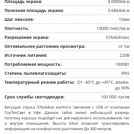
Площадь экрана:
4.0089кв.м
Полезная площадь экрана:
3.6864кв.м
Шаг пикселя:
10мм
Плотность:
10000 пикс/кв.м
Разрешение экрана:
576x64пикс
Оптимальное растояние просмотра:
от 5м
Источник питания:
220В
Потребляемая мощность:
1800Вт
Степень пылевлагозащиты:
IP65
Температурный режим работы:
От -40°C до +45°C, влажн.
до 90%
Срок службы светодиодов:
100 000 часов
Бегущая строка 576x64см желтого свечения c USB от компании
ГорТехСвет в Уфе. Данное табло имеет небольшой размер,
поэтому хорошо подойдет как для наружного использования, так
и внутри помещения. Высота 64см позволит транслировать
информацию на комфортном расстоянии До 300 метров.